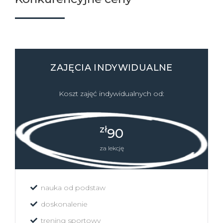
ZAJĘCIA INDYWIDUALNE
Koszt zajęć indywidualnych od:
zł
90
za lekcję
nauka od podstaw
doskonalenie
trening sportowy