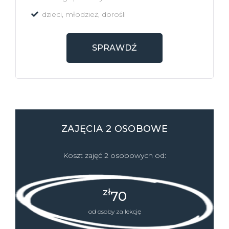
dzieci, młodzież, dorośli
SPRAWDŹ
ZAJĘCIA 2 OSOBOWE
Koszt zajęć 2 osobowych od:
zł
70
od osoby za lekcję