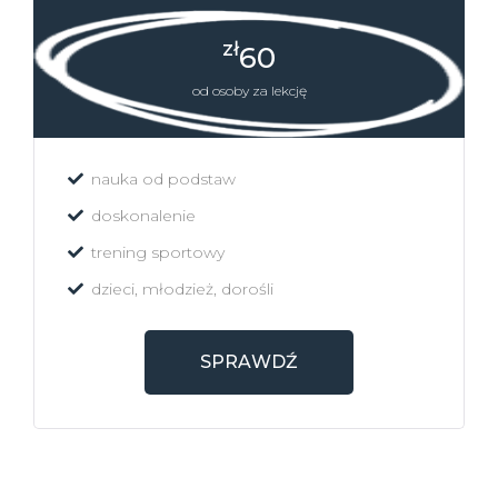
zł
60
od osoby za lekcję
nauka od podstaw
doskonalenie
trening sportowy
dzieci, młodzież, dorośli
SPRAWDŹ