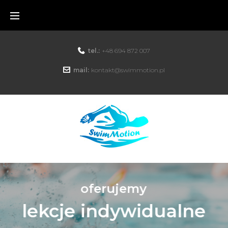
tel.:
+48 694 872 007
mail:
kontakt@swimmotion.pl
oferujemy
lekcje indywidualne